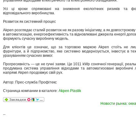
управління відходами електричного та електронного обладнання.
Усі ці кроки спрямовані на зниження екологічних ризиків та фо
відповідального виробництва.
Розвиток як системний процес
Akpen розглядає сталий розвиток не як разову ініціативу, а як довгострокову 
в автоматизацію, енергоефективність та відновлювані джерела енергії доп
формують сучасну виробничу модель.
Для клієнтів це означає, що за торговою маркою Akpen стоїть не лиш
фурнітури, а й підприємство, яке системно модернізується, інвестує в те
урахуванням сучасних вимог.
Прогресивність — це не гучні заяви. Це 1011 kWp сонячної генерації, реальн
продумана система управління відходами та автоматизовані виробничі лі
напрямі Akpen продовжує свій рух.
Автор: Прес-служба Профітекс
Страница компании в каталоге:
Akpen Plastik
Новости рынка: окна
--