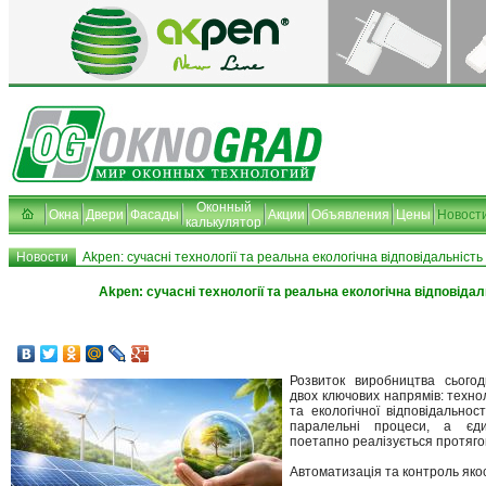
Оконный
Окна
Двери
Фасады
Акции
Объявления
Цены
Новост
калькулятор
Новости
Akpen: сучасні технології та реальна екологічна відповідальність
Akpen: сучасні технології та реальна екологічна відповідал
Розвиток виробництва сього
двох ключових напрямів: технол
та екологічної відповідальнос
паралельні процеси, а єди
поетапно реалізується протягом
Автоматизація та контроль якос