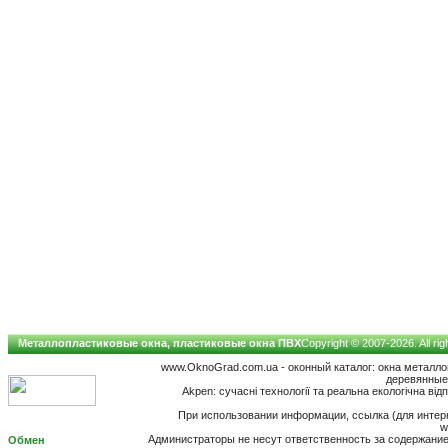
Металлопластиковые окна, пластиковые окна ПВХ
Copyright © 2007-2026. All ri
www.OknoGrad.com.ua - оконный каталог: окна металл
деревянные;
Akpen: сучасні технології та реальна екологічна від
При использовании информации, ссылка (для интерн
w
Администраторы не несут ответственность за содержан
Обмен