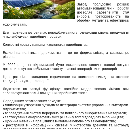
Завод послідовно розшир
автоматизованих ліній і робот
дозволяє забезпечити стабі
виробів, повторюваність па
обробки металу та ефективний
кожному етапі.
Для партнерів це означає передбачуваність: однаковий рівень продукції від
чітко вибудувані виробничі процеси.
Конкретні кроки у напрямі «зеленого» виробництва
Екологічна політика підприємства — це не формальність, а система ре
рішень.
У 2022 році на підприємстві було встановлено сонячні панелі потуж
дозволило суттєво збільшити частку власної генерації електроенергії.
Це стратегічне вкладення спрямоване на зниження викидів та зменше
традиційних джерел енергії.
Додатково на заводі функціонує постійно модернізована хімічна очи
забезпечує контроль і очищення виробничих стоків.
Серед інших реалізованих заходів:
• мінімізація утворення відходів та інтеграція системи управління відходами
підприємства;
• впровадження систем переробки та повторного використання матеріалів;
• застосування енергоефективних рішень у всіх підрозділах виробництва;
• щорічне навчання працівників вимогам екологічного законодавства;
• реєстрація в інформаційній системі Міністерства довкілля та містобу