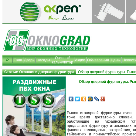
Оконный
Окна
Двери
Фасады
Акции
Объявления
Цены
Новост
калькулятор
Статьи: Оконная и дверная фурнитура
Обзор дверной фурнитуры. Рыно
Обзор дверной фурнитуры. Ры
Рынок столярной фурнитуры очень 
тоже время достаточно сложен.
работающие на украинском "сто
предлагают фурнитуру итальянских, н
финских, голландских, австрийских, по
тайванских и прибалтийских произв