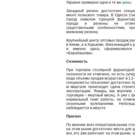
Украине примерно одни и те же
цены
.
Западный регион достаточно специ
много польского товара. В Одессе (та
город) навалом турецкой фурниту
города и регионы не отлича
существенными особенностями, пр
киевскому региону.
Крупнейший центр оптовых продаж рас
в Киеве, а в Харькове, близлежащий к 
и именно здесь сформировался 
«Барабашова».
Сезонность
При торговле столярной фурнитурой
сезонности не отмечено, но есть супер
когда объемы продаж возрастают в 1,5 
специалисты объясняют достаточно пр
м квартале происходит сдача строит
эксплуатацию. Январь, как впрочем, 
торговцев – мертвый месяц. А уже с 
нормальный темп работы, не отмече
сезонными колебаниями. Неболь
наблюдается в августе.
Прогноз
По мнению всех операторов рынка сто
на этом рынке достаточно места для др
все, кто уже работают на этом рынке, 