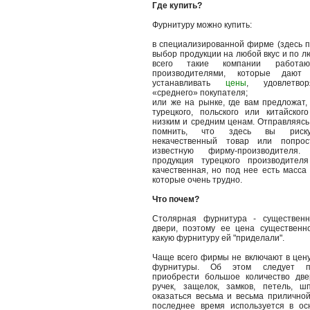
Где купить?
Фурнитуру можно купить:
в специализированной фирме (здесь 
выбор продукции на любой вкус и по 
всего такие компании работ
производителями, которые дают
устанавливать
цены
, удовлетво
«среднего» покупателя;
или же на рынке, где вам предложат,
турецкого, польского или китайског
низким и средним ценам. Отправляясь
помнить, что здесь вы риску
некачественный товар или попрос
известную фирму-производителя.
продукция турецкого производителя
качественная, но под нее есть масса
которые очень трудно.
Что почем?
Столярная фурнитура - существен
двери, поэтому ее цена существенно
какую фурнитуру ей "приделали".
Чаще всего фирмы не включают в цену
фурнитуры. Об этом следует по
приобрести большое количество две
ручек, защелок, замков, петель, ш
оказаться весьма и весьма приличной
последнее время используется в ос