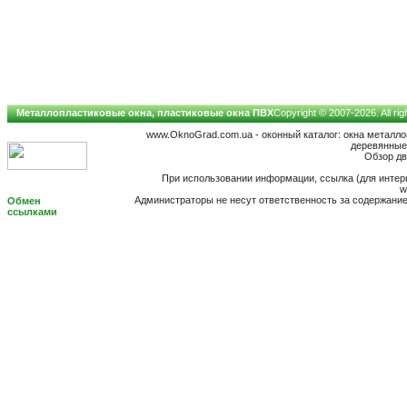
Металлопластиковые окна, пластиковые окна ПВХ
Copyright © 2007-2026. All ri
www.OknoGrad.com.ua - оконный каталог: окна металл
деревянные;
Обзор дв
При использовании информации, ссылка (для интерн
w
Администраторы не несут ответственность за содержан
Обмен
ссылками