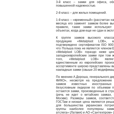
3-й класс – замки для офиса, об
повышенной надежностью.
2-й класс – для жилых помещений.
1-й класс – «временный» (рассчитан на 
месяца его заменят замком более выс
правило, такие замки используют
объектах, когда дом еще не сдан в эксп
К группе замков высокого класс
продукцию «Metalplast LOB», к
подтверждено сертификатом ISO 9001
что Польша пока не является членом 
«Metalplast LOB» гораздо ниже це
западноевропейские замки при том ж
того, «Metalplast LOB» являет
единственным из европейских произ
ассортименте широко представлены в
накладные замки (свыше 20 модификац
По мнению А.Дороша, генерального д
ФИКО», несмотря на предложение 
замков известных иностранных 
безусловным лидером по объемам п
остаются замки, произведенные в стр
(речь не идет о китайских замках,
Москве). Размеры замков, соответс
ГОСТам и низкая цена являются реш
для большинства украинских потре
группы наиболее популярны зам
атслега» (Латвия) и АО «Сантехпром»