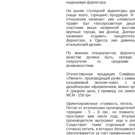
недешевая фурнитура.
На рынке столярной фурнитуры до
(чаще всего, турецкая) продукция. И
отношении начинает уже «ломаться
правит бал «беспросветная деше
участники выше названной выстав
крупные города, как Донецк, Днепро
начинают отдавать предпочтен
фурнитуре, а Одесса уже давнень
итальянский дизайн.
По мнению специалистов, фурнит
качестве должна быть, прежде 
покупателю со средними по
возможностями.
Отечественная продукция Симфер
«Ликчел», производящей ручки с замкам
называемый эконом–пакет, с в
дизайнерских оформлением, можно купи
А средняя цена, к примеру, на замо
МСМ - 250 грн.
Ориентировочная стоимость петель 
Петли от итальянских производителей с
турецкие - 5 – 8 грн., но помните
прослужат вам около года. Италья
производители выпускают еще и рег
Существует также отдельный кла
(точных) петель, в которых бесшумност
обеспечивается за счет применения п