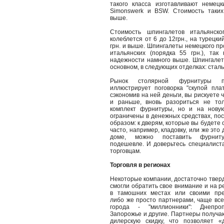
такого класса изготавливают немецк
Simonswerk и BSW. Стоимость таких
выше.
Стоимость шпингалетов итальянско
колеблется от 6 до 12грн., на турецки
грн. и выше. Шпингалеты немецкого п
итальянских (порядка 55 грн.), так 
надежности намного выше. Шпингалет
основном, в следующих отделках: сталь,
Рынок столярной фурнитуры п
иллюстрирует поговорка "скупой плат
сэкономив на ней деньги, вы рискуете ч
и раньше, вновь разориться не тол
комплект фурнитуры, но и на новую
ограничены в денежных средствах, по
образом: к дверям, которые вы будете 
часто, например, кладовку, или же это
доме, можно поставить фурниту
подешевле. И доверьтесь специалист
торговцам.
Торговля в регионах
Некоторые компании, достаточно тверд
смогли обратить свое внимание и на р
в тамошних местах или своими пред
либо же просто партнерами, чаще всег
города - "миллионники": Днепроп
Запорожье и другие. Партнеры получа
дилерскую скидку, что позволяет «