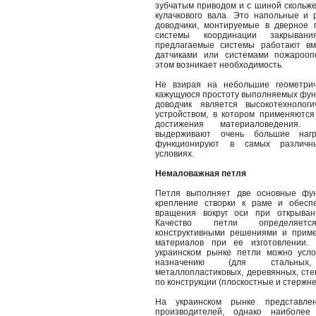
зубчатым приводом и с шиной скольже
кулачкового вала. Это напольные и 
доводчики, монтируемые в дверное 
системы координации закрывани
предлагаемые системы работают в
датчиками или системами пожарооп
этом возникает необходимость.
Не взирая на небольшие геометри
кажущуюся простоту выполняемых фун
доводчик является высокотехноло
устройством, в котором применяютс
достижения материаловедения. 
выдерживают очень большие наг
функционируют в самых различны
условиях.
Немаловажная петля
Петля выполняет две основные фу
крепление створки к раме и обеспе
вращения вокруг оси при открыван
Качество петли определяетс
конструктивными решениями и прим
материалов при ее изготовлении.
украинском рынке петли можно усло
назначению (для стальных,
металлопластиковых, деревянных, сте
по конструкции (плоскостные и стержне
На украинском рынке представле
производителей, однако наиболее