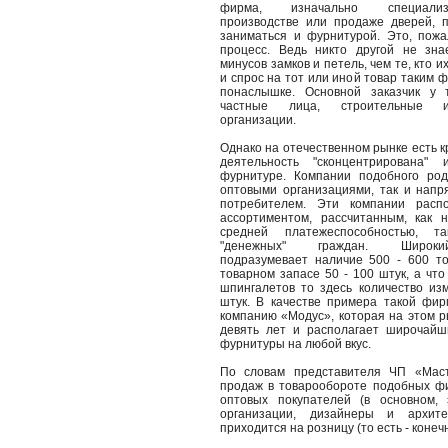
фирма, изначально специали
производстве или продаже дверей, 
заниматься и фурнитурой. Это, пожа
процесс. Ведь никто другой не зна
минусов замков и петель, чем те, кто и
и спрос на тот или иной товар таким 
понаслышке. Основной заказчик у 
частные лица, строительные и
организации.
Однако на отечественном рынке есть 
деятельность "сконцентрирована" 
фурнитуре. Компании подобного род
оптовыми организациями, так и напр
потребителем. Эти компании расп
ассортиментом, рассчитанным, как 
средней платежеспособностью, 
"денежных" граждан. Широки
подразумевает наличие 500 - 600 т
товарном запасе 50 - 100 штук, а что
шпингалетов то здесь количество из
штук. В качестве примера такой фи
компанию «Модус», которая на этом р
девять лет и располагает широчайш
фурнитуры на любой вкус.
По словам представителя ЧП «Мас
продаж в товарообороте подобных ф
оптовых покупателей (в основном, 
организации, дизайнеры и архи
приходится на розницу (то есть - конеч