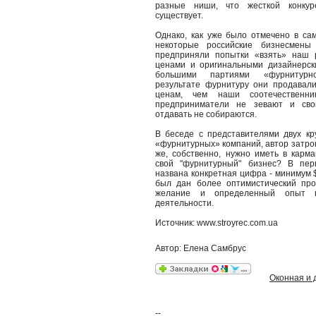
разные ниши, что жесткой конкур
существует.
Однако, как уже было отмечено в сам
некоторые российские бизнесмены
предприняли попытки «взять» наш 
ценами и оригинальными дизайнерск
большими партиями «фурнитурн
результате фурнитуру они продавал
ценам, чем наши соотечественн
предприниматели не зевают и сво
отдавать не собираются.
В беседе с представителями двух кр
«фурнитурных» компаний, автор затрон
же, собственно, нужно иметь в карма
свой "фурнитурный" бизнес? В пер
названа конкретная цифра - минимум $
был дан более оптимистический про
желание и определенный опыт 
деятельности.
Источник: www.stroyrec.com.ua
Автор: Елена Самбрус
Оконная и 
--