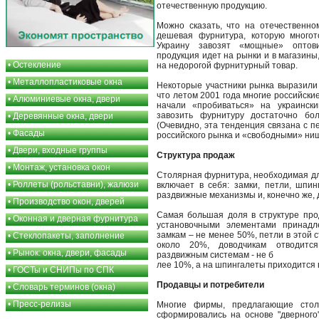
отечественную продукцию.
Можно сказать, что на отечественно
дешевая фурнитура, которую много
Украину завозят «мощные» оптов
продукция идет на рынки и в магазин
•
Остекление
на недорогой фурнитурный товар.
•
Металлопластиковые окна
Некоторые участники рынка выразили 
что летом 2001 года многие российск
•
Алюминиевые окна, двери
начали «пробиваться» на украински
завозить фурнитуру достаточно бо
•
Деревянные окна, двери
(Очевидно, эта тенденция связана с 
•
Фасады
российского рынка и «свободными» ниш
•
Двери, входные группы
Структура продаж
•
Монтаж, установка окон
Столярная фурнитура, необходимая дл
•
Роллеты (рольставни), жалюзи
включает в себя: замки, петли, шпин
раздвижные механизмы и, конечно же, 
•
Производство окон, дверей
Самая большая доля в структуре пр
•
Оконная и дверная фурнитура
установочными элементами принадле
замкам – не менее 50%, петли в этой 
•
Стеклопакеты, заполнение
около 20%, доводчикам отводитс
•
Рынок: окна, двери, фасады
раздвижным системам - не б
лее 10%, а на шпингалеты приходится 
•
ГОСТы и СНИПы по СПК
Продавцы и потребители
•
Словарь терминов (окна)
•
Пресс-релизы
Многие фирмы, предлагающие стол
сформировались на основе "дверного"