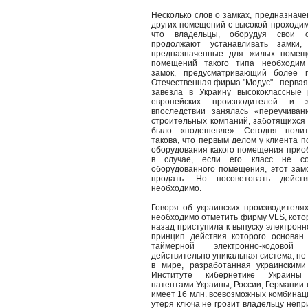
Несколько слов о замках, предназнач
других помещений с высокой проходим
что владельцы, оборудуя свои 
продолжают устанавливать замки
предназначенные для жилых помещ
помещений такого типа необходим
замок, предусматривающий более п
Отечественная фирма "Модус" - первая
завезла в Украину высококлассные 
европейских производителей и 
впоследствии занялась «переучиван
строительных компаний, заботящихся 
было «подешевле». Сегодня поли
такова, что первым делом у клиента 
оборудования какого помещения приоб
в случае, если его класс не соо
оборудованного помещения, этот замо
продать. Но посоветовать действ
необходимо.
Говоря об украинских производителях
необходимо отметить фирму VLS, кото
назад приступила к выпуску электронно
принцип действия которого основан
таймерной электронно-кодово
действительно уникальная система, н
в мире, разработанная украинскими
Институте кибернетике Украин
патентами Украины, России, Германии 
имеет 16 млн. всевозможных комбинаци
утеря ключа не грозит владельцу непри