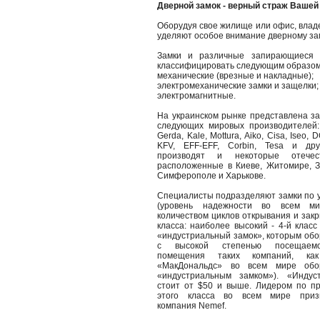
Дверной замок - верный страж Вашей
Оборудуя свое жилище или офис, влад
уделяют особое внимание дверному зам
Замки и различные запирающиеся 
классифицировать следующим образом
механические (врезные и накладные);
электромеханические замки и защелки;
электромагнитные.
На украинском рынке представлена з
следующих мировых производителей: M
Gerda, Kale, Mottura, Aiko, Cisa, Iseo,
KFV, EFF-EFF, Corbin, Tesa и дру
производят и некоторые отечес
расположенные в Киеве, Житомире, З
Симферополе и Харькове.
Специалисты подразделяют замки по 
(уровень надежности во всем ми
количеством циклов открывания и зак
класса: наиболее высокий - 4-й клас
«индустриальный замок», которым об
с высокой степенью посещаемос
помещения таких компаний, как
«МакДональдс» во всем мире обо
«индустриальным замком»). «Индус
стоит от $50 и выше. Лидером по пр
этого класса во всем мире призн
компания Nemef.