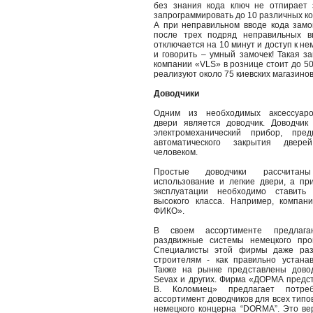
без знания кода ключ не отпирает 
запрограммировать до 10 различных к
А при неправильном вводе кода замок
после трех подряд неправильных вв
отключается на 10 минут и доступ к не
и говорить – умный замочек! Такая з
компании «VLS» в рознице стоит до 500
реализуют около 75 киевских магазинов
Доводчики
Одним из необходимых аксессуаро
двери является доводчик. Доводчик
электромеханический прибор, пре
автоматического закрытия двер
человеком.
Простые доводчики рассчита
использование и легкие двери, а пр
эксплуатации необходимо ставить
высокого класса. Например, компан
ФИКО».
В своем ассортименте предлага
раздвижные системы немецкого про
Специалисты этой фирмы даже раз
строителям - как правильно устанав
Также на рынке представлены довод
Sevax и других. Фирма «ДОРМА предст
В. Коломиец» предлагает потре
ассортимент доводчиков для всех типо
немецкого концерна “DORMA”. Это вер