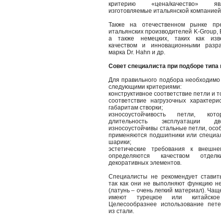
критерию «цена/качество» я
изготовляемые итальянской компанией 
Также на отечественном рынке пр
итальянских производителей K-Group, B
а также немецких, таких как изв
качеством и инновационными разра
марка Dr. Hahn и др.
Совет специалиста при подборе типа
Для правильного подбора необходимо 
следующими критериями:
конструктивное соответствие петли и т
соответствие нагрузочных характери
габаритам створки;
износоустойчивость петли, кот
длительность эксплуатации д
износоустойчивы стальные петли, особ
применяются подшипники или специа
шарики;
эстетические требования к внешне
определяются качеством отде
декоративных элементов.
Специалисты не рекомендует ставит
так как они не выполняют функцию н
(латунь – очень легкий материал). Чащ
имеют турецкое или китайское 
Целесообразнее использование пете
из стали.