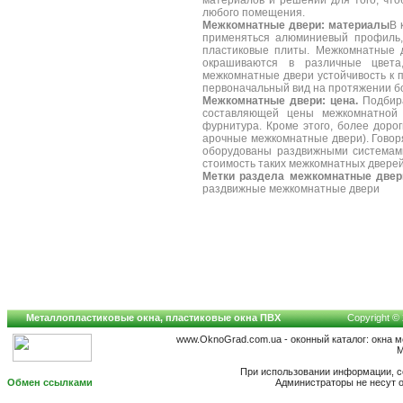
материалов и решений для того, чт
любого помещения.
Межкомнатные двери: материалы
В 
применяться алюминиевый профиль,
пластиковые плиты. Межкомнатные д
окрашиваются в различные цвета
межкомнатные двери устойчивость к 
первоначальный вид на протяжении б
Межкомнатные двери: цена.
Подбира
составляющей цены межкомнатной 
фурнитура. Кроме этого, более дор
арочные межкомнатные двери). Говор
оборудованы раздвижными системами
стоимость таких межкомнатных дверей
Метки раздела межкомнатные двер
раздвижные межкомнатные двери
Металлопластиковые окна, пластиковые окна ПВХ
Copyright © 
www.OknoGrad.com.ua - оконный каталог: окна 
М
При использовании информации, сс
Обмен ссылками
Администраторы не несут 