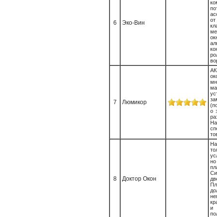
ко
по
ас
о
6
Эко-Вин
кл
ме
о
ал
ко
р
во
АК
о
мн
м
ус
з
7
Люмикор
(п
о 
ра
Н
сп
то
Н
то
ус
но
п
Си
8
Доктор Окон
д
П
д
н
кр
и
по