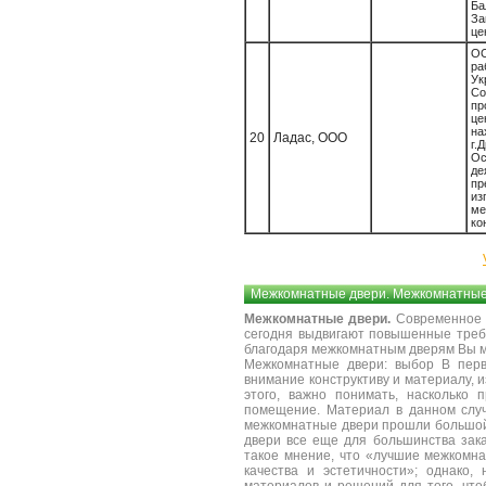
Б
З
це
О
р
Ук
Со
п
ц
н
20
Ладас, ООО
г.
О
де
п
из
ме
ко
Межкомнатные двери. Межкомнатные 
Межкомнатные двери.
Современное с
сегодня выдвигают повышенные требо
благодаря межкомнатным дверям Вы м
Межкомнатные двери: выбор
В перв
внимание конструктиву и материалу, 
этого, важно понимать, насколько
помещение. Материал в данном случ
межкомнатные двери прошли большой 
двери все еще для большинства зак
такое мнение, что «лучшие межкомна
качества и эстетичности»; однако,