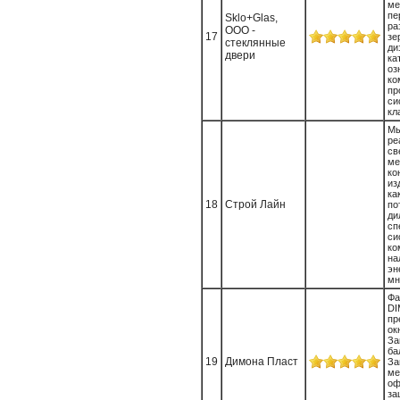
ме
пе
Sklo+Glas,
ра
ООО -
17
з
стеклянные
ди
двери
к
оз
к
п
с
кл
М
ре
св
ме
ко
из
к
18
Строй Лайн
п
д
с
ко
на
эн
мн
Ф
D
пр
о
За
ба
19
Димона Пласт
За
ме
оф
з