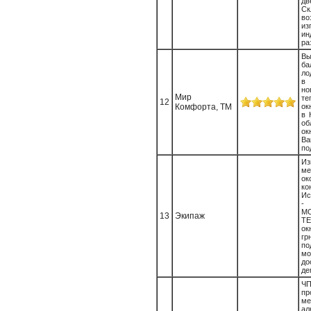
д
Ск
во
из
ин
ра
Вы
б
ло
в 
н
Мир
т
12
Комфорта, ТМ
ок
в 
об
ок
Ва
по
Из
ме
ок
ко
Ис
-
M
13
Экипаж
T
ок
гр
п
м
д
де
Ч
пр
ме
а