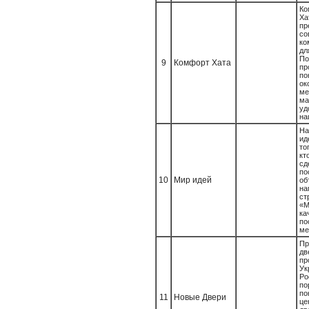
К
Х
пр
с
к
д
По
9
Комфорт Хата
п
по
о
ме
ма
у
на
На
ид
то
к
с
по
10
Мир идей
о
на
ст
«М
ка
п
ме
Пр
д
пр
Ук
Р
п
п
11
Новые Двери
це