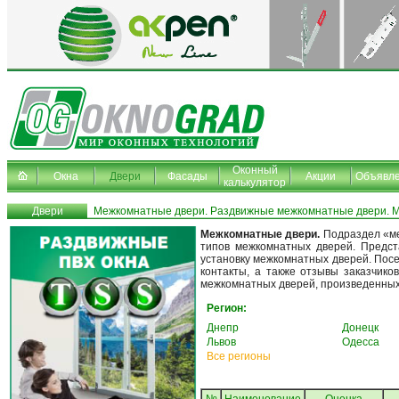
Оконный
Окна
Двери
Фасады
Акции
Объявл
калькулятор
Двери
Межкомнатные двери. Раздвижные межкомнатные двери. М
Межкомнатные двери.
Подраздел «ме
типов межкомнатных дверей. Предст
установку межкомнатных дверей. Посе
контакты, а также отзывы заказчик
межкомнатных дверей, произведенных
Регион:
Днепр
Донецк
Львов
Одесса
Все регионы