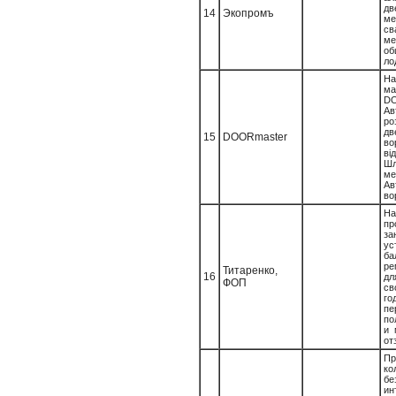
дв
14
Экопромъ
ме
св
ме
о
ло
На
м
D
Ав
ро
дв
15
DOORmaster
во
ві
Ш
м
Ав
вор
Н
пр
за
у
ба
р
Титаренко,
16
дл
ФОП
св
го
п
по
и 
от
Пр
ко
бе
ин