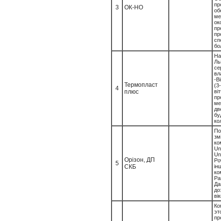
пр
3
ОК-НО
об
ме
ок
п
пр
с
бо
На
Ль
се
вл
-В
Термопласт
(3
4
плюс
ві
п
ме
дв
бу
ко
По
з
ко
Un
U
Орізон, ДП
Po
5
СКБ
і
ко
Pa
Д
до
ві
Ко
э
пр