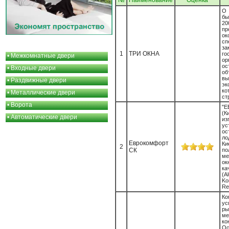
№
Наименование
Oценка
О 
бы
пр
о
сп
за
1
ТРИ ОКНА
го
•
Межкомнатные двери
о
ос
•
Входные двери
об
в
•
Раздвижные двери
эк
ко
•
Металлические двери
ст
•
Ворота
"
(К
•
Автоматические двери
и
у
ос
л
Еврокомфорт
Ки
2
СК
по
ме
о
ка
(
K
Re
К
ус
ры
ме
ко
Ос