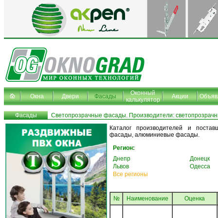
Оконный
Окна
Двери
Фасады
Акции
Объяв
калькулятор
Фасады
Светопрозрачные фасады. Производители: светопрозрач
Каталог производителей и постав
фасады, алюминиевые фасады.
Регион:
Днепр
Донецк
Львов
Одесса
Все регионы
№
Наименование
Oценка