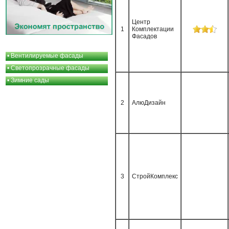
Центр
1
Комплектации
Фасадов
•
Вентилируемые фасады
•
Светопрозрачные фасады
•
Зимние сады
2
АлюДизайн
3
СтройКомплекс