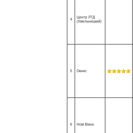
Центр ЛТД
4
(Хмельницкий)
5
Окнис
6
Нові Вікна