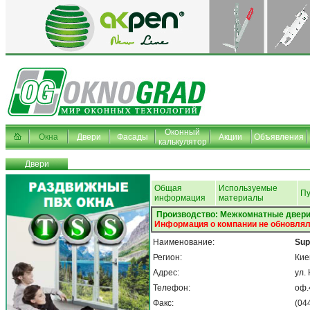
Оконный
Окна
Двери
Фасады
Акции
Объявления
калькулятор
Двери
Общая
Используемые
Пу
информация
материалы
Производство: Межкомнатные двер
Информация о компании не обновлял
Наименование:
Sup
Регион:
Кие
Адрес:
ул.
Телефон:
оф.
Факс:
(04