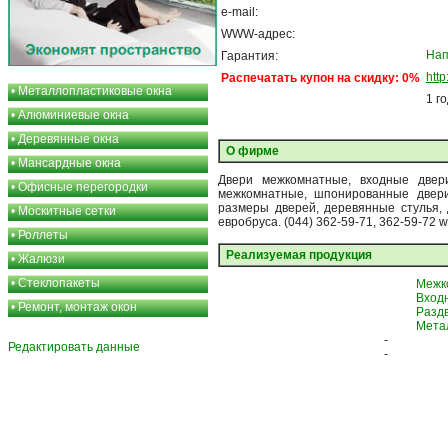
e-mail:
WWW-адрес:
Нап
Гарантия:
htt
Распечатать купон на скидку: 0%
•
Металлопластиковые окна
1 г
•
Алюминиевые окна
•
Деревянные окна
О фирме
•
Мансардные окна
Двери межкомнатные, входные двери
•
Офисные перегородки
межкомнатные, шпонированные двери
размеры дверей, деревянные стулья, 
•
Москитные сетки
евробруса. (044) 362-59-71, 362-59-72 
•
Роллеты
Реализуемая продукция
•
Жалюзи
•
Стеклопакеты
Межк
Вход
•
Ремонт, монтаж окон
Разд
Мета
-
Редактировать данные
-